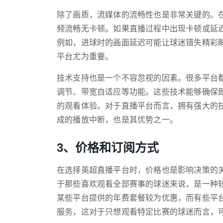
除了画质，流媒体的流畅性也是非常关键的。
频流畅无卡顿。如果直播过程中出现卡顿或延
例如，进球时的画面延迟可能让球迷错失精彩
平台尤为重要。
技术支持也是一个不容忽视的因素。很多平台
调节、带宽自适应等功能。这些技术能够确保
的观看体验。对于直播平台而言，拥有强大的
成的播放中断，也是其优势之一。
3、价格和订阅方式
在选择英超直播平台时，价格也是影响决策的
于那些喜欢观看全部赛事的球迷来说，是一种
某些平台提供的年费套餐较为优惠，而有些平
服务，这对于只想观看特定比赛的球迷而言，