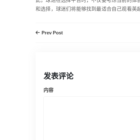
此，球迷在选择平台时，不仅要考虑当前的体
和选择，球迷们将能够找到最适合自己观看英
Prev Post
发表评论
内容