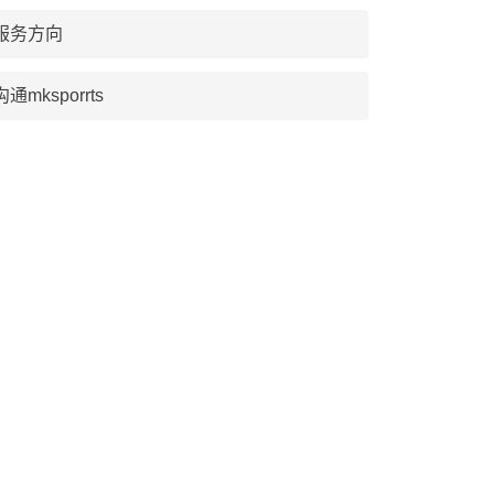
服务方向
沟通mksporrts