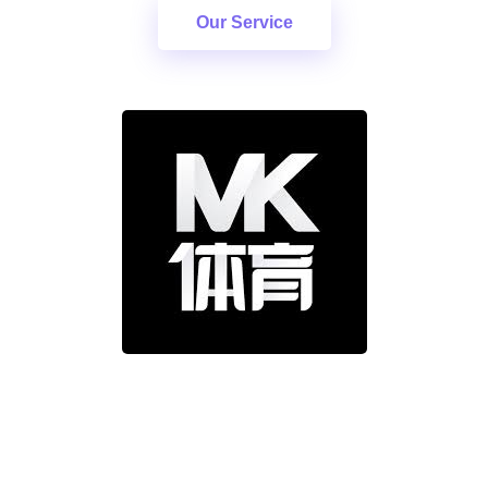
Our Service